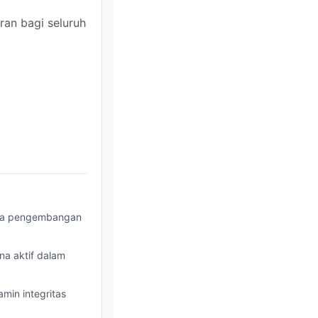
ran bagi seluruh
pada pengembangan
na aktif dalam
min integritas