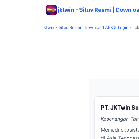
jktwin - Situs Resmi | Downlo
jktwin - Situs Resmi | Download APK & Login
›
Lok
PT. JKTwin Sol
Kesenangan Tan
Menjadi ekosiste
di Asia Tenggar