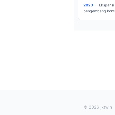
2023
-- Ekspansi 
pengembang konte
© 2026 jktwin -