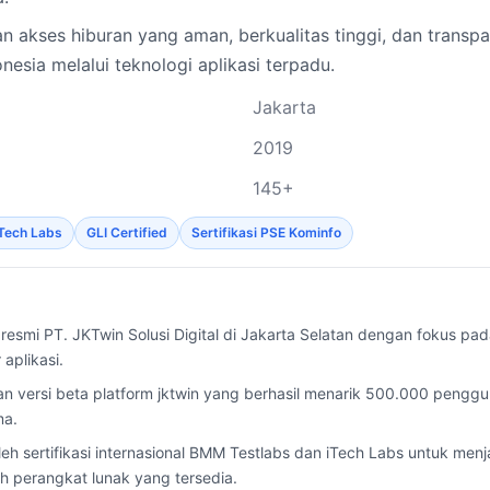
 akses hiburan yang aman, berkualitas tinggi, dan transpa
esia melalui teknologi aplikasi terpadu.
Jakarta
2019
145+
iTech Labs
GLI Certified
Sertifikasi PSE Kominfo
 resmi PT. JKTwin Solusi Digital di Jakarta Selatan dengan fokus 
aplikasi.
an versi beta platform jktwin yang berhasil menarik 500.000 penggu
ma.
h sertifikasi internasional BMM Testlabs dan iTech Labs untuk menja
h perangkat lunak yang tersedia.