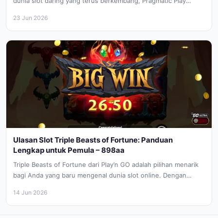
dunia slot daring yang terus berkembang, Pragmatic Play
kembali menghadirkan karya...
23 Jun 2026
Ulasan Slot Triple Beasts of Fortune: Panduan
Lengkap untuk Pemula – 898aa
Triple Beasts of Fortune dari Play’n GO adalah pilihan menarik
bagi Anda yang baru mengenal dunia slot online. Dengan
tema...
14 Jun 2026