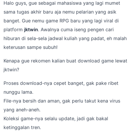
Halo guys, gue sebagai mahasiswa yang lagi mumet
sama tugas akhir baru aja nemu pelarian yang asik
banget. Gue nemu game RPG baru yang lagi viral di
platform
jktwin
. Awalnya cuma iseng pengen cari
hiburan di sela-sela jadwal kuliah yang padat, eh malah
keterusan sampe subuh!
Kenapa gue rekomen kalian buat download game lewat
jktwin?
Proses download-nya cepet banget, gak pake ribet
nunggu lama.
File-nya bersih dan aman, gak perlu takut kena virus
yang aneh-aneh.
Koleksi game-nya selalu update, jadi gak bakal
ketinggalan tren.