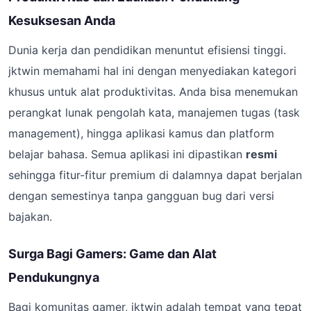
Kesuksesan Anda
Dunia kerja dan pendidikan menuntut efisiensi tinggi.
jktwin memahami hal ini dengan menyediakan kategori
khusus untuk alat produktivitas. Anda bisa menemukan
perangkat lunak pengolah kata, manajemen tugas (task
management), hingga aplikasi kamus dan platform
belajar bahasa. Semua aplikasi ini dipastikan
resmi
sehingga fitur-fitur premium di dalamnya dapat berjalan
dengan semestinya tanpa gangguan bug dari versi
bajakan.
Surga Bagi Gamers: Game dan Alat
Pendukungnya
Bagi komunitas gamer, jktwin adalah tempat yang tepat