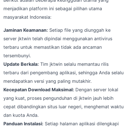
Berikut adalah beberapa keunggulan utama yang
menjadikan platform ini sebagai pilihan utama
masyarakat Indonesia:
Jaminan Keamanan:
Setiap file yang diunggah ke
server jktwin telah dipindai menggunakan antivirus
terbaru untuk memastikan tidak ada ancaman
tersembunyi.
Update Berkala:
Tim jktwin selalu memantau rilis
terbaru dari pengembang aplikasi, sehingga Anda selalu
mendapatkan versi yang paling mutakhir.
Kecepatan Download Maksimal:
Dengan server lokal
yang kuat, proses pengunduhan di jktwin jauh lebih
cepat dibandingkan situs luar negeri, menghemat waktu
dan kuota Anda.
Panduan Instalasi:
Setiap halaman aplikasi dilengkapi