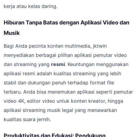
kerja atau kelas daring.
Hiburan Tanpa Batas dengan Aplikasi Video dan
Musik
Bagi Anda pecinta konten multimedia, jktwin
menyediakan berbagai pilihan aplikasi pemutar video
dan streaming yang
resmi
. Keuntungan menggunakan
aplikasi resmi adalah kualitas streaming yang lebih
stabil dan dukungan penuh terhadap format file
terbaru. Anda bisa menemukan aplikasi seperti pemutar
video 4K, editor video untuk konten kreator, hingga
aplikasi streaming musik legal yang menawarkan
kualitas suara jernih.
Produktivitas dan Edukasi: Pendukung