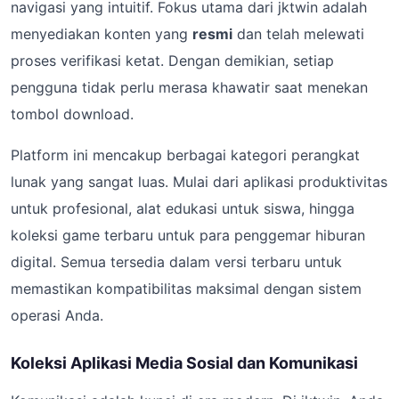
navigasi yang intuitif. Fokus utama dari jktwin adalah
menyediakan konten yang
resmi
dan telah melewati
proses verifikasi ketat. Dengan demikian, setiap
pengguna tidak perlu merasa khawatir saat menekan
tombol download.
Platform ini mencakup berbagai kategori perangkat
lunak yang sangat luas. Mulai dari aplikasi produktivitas
untuk profesional, alat edukasi untuk siswa, hingga
koleksi game terbaru untuk para penggemar hiburan
digital. Semua tersedia dalam versi terbaru untuk
memastikan kompatibilitas maksimal dengan sistem
operasi Anda.
Koleksi Aplikasi Media Sosial dan Komunikasi